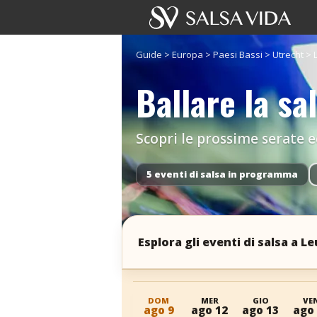
Guide
>
Europa
>
Paesi Bassi
>
Utrecht
>
Ballare la sa
Scopri le prossime serate ed
5 eventi di salsa in programma
Esplora gli eventi di salsa a L
DOM
MER
GIO
VE
ago 9
ago 12
ago 13
ago