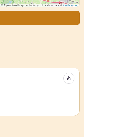
© OpenStreetMap contributors | Location data ©
GeoNames
Condividi evento