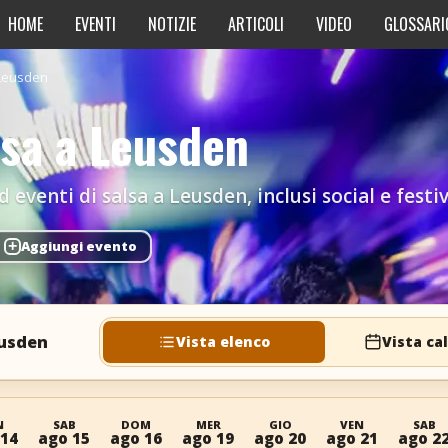
HOME
EVENTI
NOTIZIE
ARTICOLI
VIDEO
GLOSSARI
Leusden
lsa a Leusden
 eventi di salsa a Leusden, inclusi social e festiv
+
Aggiungi evento
eusden
Vista elenco
Vista ca
N
SAB
DOM
MER
GIO
VEN
SAB
 14
ago 15
ago 16
ago 19
ago 20
ago 21
ago 2