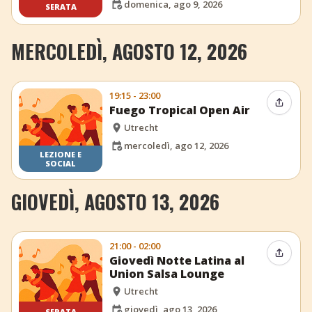
domenica, ago 9, 2026
SERATA
MERCOLEDÌ, AGOSTO 12, 2026
19:15 - 23:00
Condiv
Fuego Tropical Open Air
Utrecht
mercoledì, ago 12, 2026
LEZIONE E
SOCIAL
GIOVEDÌ, AGOSTO 13, 2026
21:00 - 02:00
Condiv
Giovedì Notte Latina al
Union Salsa Lounge
Utrecht
giovedì, ago 13, 2026
SERATA