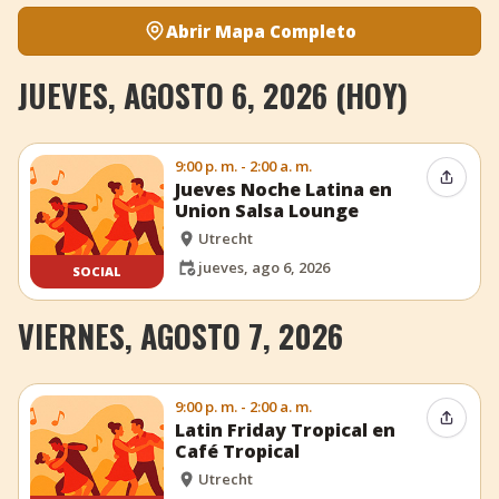
Abrir Mapa Completo
JUEVES, AGOSTO 6, 2026 (HOY)
9:00 p. m. - 2:00 a. m.
Compar
Jueves Noche Latina en
Union Salsa Lounge
Utrecht
jueves, ago 6, 2026
SOCIAL
VIERNES, AGOSTO 7, 2026
9:00 p. m. - 2:00 a. m.
Compar
Latin Friday Tropical en
Café Tropical
Utrecht