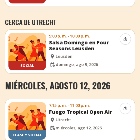
CERCA DE UTRECHT
5:00 p. m. - 10:00 p. m.
Compar
Salsa Domingo en Four
Seasons Leusden
Leusden
domingo, ago 9, 2026
SOCIAL
MIÉRCOLES, AGOSTO 12, 2026
7:15 p. m. - 11:00 p. m.
Compar
Fuego Tropical Open Air
Utrecht
miércoles, ago 12, 2026
CLASE Y SOCIAL