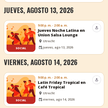
JUEVES, AGOSTO 13, 2026
9:00 p. m. - 2:00 a. m.
Compar
Jueves Noche Latina en
Union Salsa Lounge
Utrecht
jueves, ago 13, 2026
SOCIAL
VIERNES, AGOSTO 14, 2026
9:00 p. m. - 2:00 a. m.
Compar
Latin Friday Tropical en
Café Tropical
Utrecht
viernes, ago 14, 2026
SOCIAL