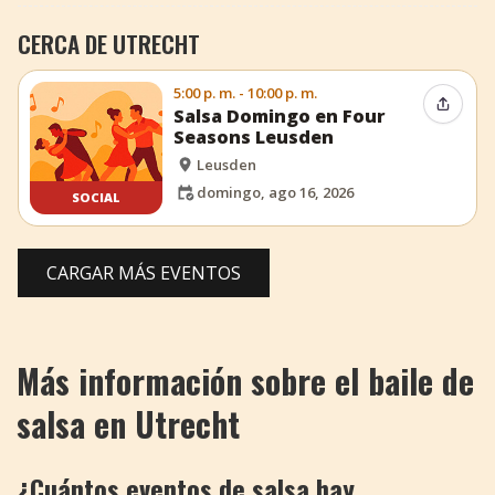
CERCA DE UTRECHT
5:00 p. m. - 10:00 p. m.
Compar
Salsa Domingo en Four
Seasons Leusden
Leusden
domingo, ago 16, 2026
SOCIAL
CARGAR MÁS EVENTOS
Más información sobre el baile de
salsa en Utrecht
¿Cuántos eventos de salsa hay