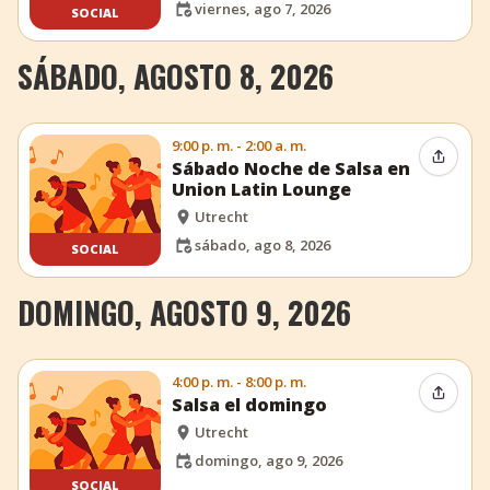
viernes, ago 7, 2026
SOCIAL
SÁBADO, AGOSTO 8, 2026
9:00 p. m. - 2:00 a. m.
Compar
Sábado Noche de Salsa en
Union Latin Lounge
Utrecht
sábado, ago 8, 2026
SOCIAL
DOMINGO, AGOSTO 9, 2026
4:00 p. m. - 8:00 p. m.
Compar
Salsa el domingo
Utrecht
domingo, ago 9, 2026
SOCIAL