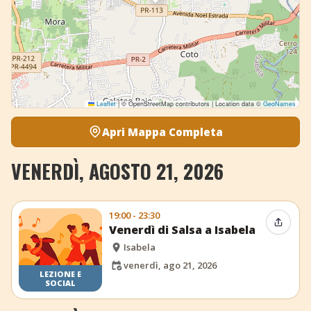
Leaflet
|
© OpenStreetMap contributors | Location data ©
GeoNames
Apri Mappa Completa
VENERDÌ, AGOSTO 21, 2026
19:00 - 23:30
Condiv
Venerdì di Salsa a Isabela
Isabela
venerdì, ago 21, 2026
LEZIONE E
SOCIAL