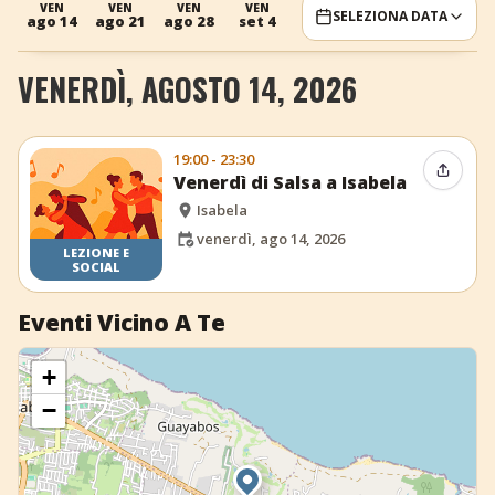
VEN
VEN
VEN
VEN
SELEZIONA DATA
ago 14
ago 21
ago 28
set 4
+
Aggiungi evento
VENERDÌ, AGOSTO 14, 2026
19:00 - 23:30
Condiv
Venerdì di Salsa a Isabela
Isabela
venerdì, ago 14, 2026
LEZIONE E
SOCIAL
Eventi Vicino A Te
+
−