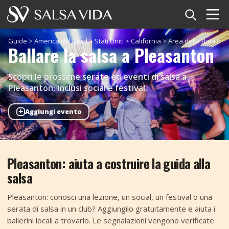
Home
Guide
>
America del Nord
>
Stati Uniti
>
California
>
Area della Baia di 
Ballare la salsa a Pleasanton
Eventi
Scopri le prossime serate ed eventi di salsa a
Notizie
Pleasanton, inclusi social e festival.
+
Aggiungi evento
Articoli
Video
Pleasanton: aiuta a costruire la guida alla
Glossario della salsa
salsa
Negozio
Pleasanton: conosci una lezione, un social, un festival o una
serata di salsa in un club? Aggiungilo gratuitamente e aiuta i
TuneTempo
ballerini locali a trovarlo. Le segnalazioni vengono verificate