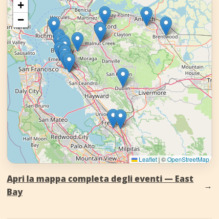
+
−
Leaflet
|
©
OpenStreetMap
Apri la mappa completa degli eventi — East
→
Bay