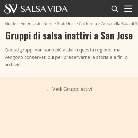
Home
Guide
>
America del Nord
>
Stati Uniti
>
California
>
Area della Baia di 
Gruppi di salsa inattivi a San Jose
Eventi
Questi gruppi non sono più attivi in questa regione, ma
Notizie
vengono conservati qui per preservarne la storia e a fini di
archivio.
Articoli
Video
← Vedi Gruppi attivi
Glossario della salsa
Negozio
TuneTempo