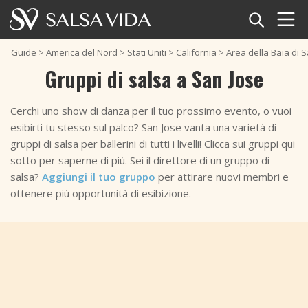
Home
Guide
>
America del Nord
>
Stati Uniti
>
California
>
Area della Baia di 
Gruppi di salsa a San Jose
Eventi
Cerchi uno show di danza per il tuo prossimo evento, o vuoi
Notizie
esibirti tu stesso sul palco? San Jose vanta una varietà di
gruppi di salsa per ballerini di tutti i livelli! Clicca sui gruppi qui
Articoli
sotto per saperne di più. Sei il direttore di un gruppo di
salsa?
Aggiungi il tuo gruppo
per attirare nuovi membri e
Video
ottenere più opportunità di esibizione.
Mambo Dolls
Glossario della salsa
Spartan Mambo
Negozio
TuneTempo