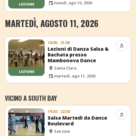
lunedì, ago 10, 2026
LEZIONE
MARTEDÌ, AGOSTO 11, 2026
18:00 - 21:00
Condiv
Lezioni di Danza Salsa &
Bachata presso
Mambonova Dance
Santa Clara
LEZIONE
martedì, ago 11, 2026
VICINO A SOUTH BAY
19:30 - 22:30
Condiv
Salsa Martedì da Dance
Boulevard
San Jose