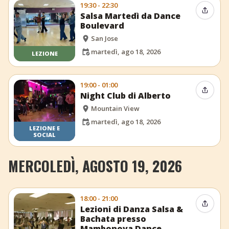
19:30 - 22:30
Condiv
Salsa Martedì da Dance
Boulevard
San Jose
martedì, ago 18, 2026
LEZIONE
19:00 - 01:00
Condiv
Night Club di Alberto
Mountain View
martedì, ago 18, 2026
LEZIONE E
SOCIAL
MERCOLEDÌ, AGOSTO 19, 2026
18:00 - 21:00
Condiv
Lezioni di Danza Salsa &
Bachata presso
Mambonova Dance