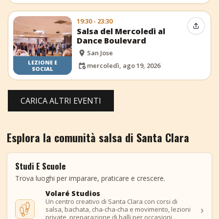
19:30 - 23:30
Condiv
Salsa del Mercoledì al
Dance Boulevard
San Jose
LEZIONE E
mercoledì, ago 19, 2026
SOCIAL
CARICA ALTRI EVENTI
Esplora la comunità salsa di Santa Clara
Studi E Scuole
Trova luoghi per imparare, praticare e crescere.
Volaré Studios
Un centro creativo di Santa Clara con corsi di
›
salsa, bachata, cha-cha-cha e movimento, lezioni
private, preparazione di balli per occasioni