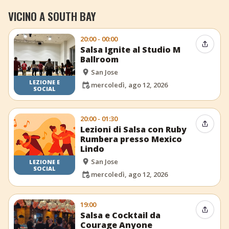
VICINO A SOUTH BAY
20:00 - 00:00
Condiv
Salsa Ignite al Studio M
Ballroom
San Jose
LEZIONE E
mercoledì, ago 12, 2026
SOCIAL
20:00 - 01:30
Condiv
Lezioni di Salsa con Ruby
Rumbera presso Mexico
Lindo
San Jose
LEZIONE E
SOCIAL
mercoledì, ago 12, 2026
19:00
Condiv
Salsa e Cocktail da
Courage Anyone