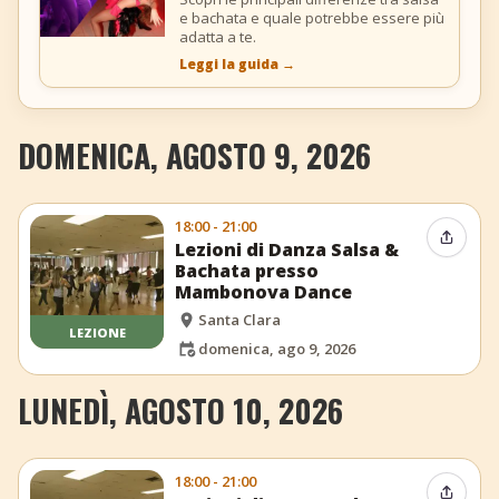
e bachata e quale potrebbe essere più
adatta a te.
Leggi la guida
→
DOMENICA, AGOSTO 9, 2026
18:00 - 21:00
Condiv
Lezioni di Danza Salsa &
Bachata presso
Mambonova Dance
Santa Clara
LEZIONE
domenica, ago 9, 2026
LUNEDÌ, AGOSTO 10, 2026
18:00 - 21:00
Condiv