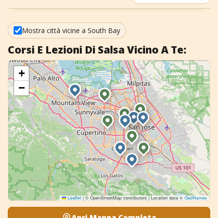
+
Aggiungi evento
Mostra città vicine a South Bay
Corsi E Lezioni Di Salsa Vicino A Te:
+
−
Leaflet
|
© OpenStreetMap contributors | Location data ©
GeoNames
Apri Mappa Completa