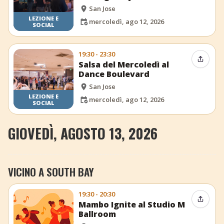
San Jose
LEZIONE E
mercoledì, ago 12, 2026
SOCIAL
19:30 - 23:30
Condiv
Salsa del Mercoledì al
Dance Boulevard
San Jose
LEZIONE E
mercoledì, ago 12, 2026
SOCIAL
GIOVEDÌ, AGOSTO 13, 2026
VICINO A SOUTH BAY
19:30 - 20:30
Condiv
Mambo Ignite al Studio M
Ballroom