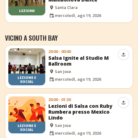
Santa Clara
LEZIONE
mercoledì, ago 19, 2026
VICINO A SOUTH BAY
20:00 - 00:00
Condiv
Salsa Ignite al Studio M
Ballroom
San Jose
LEZIONE E
mercoledì, ago 19, 2026
SOCIAL
20:00 - 01:30
Condiv
Lezioni di Salsa con Ruby
Rumbera presso Mexico
Lindo
San Jose
LEZIONE E
SOCIAL
mercoledì, ago 19, 2026