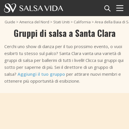
Home
Guide
>
America del Nord
>
Stati Uniti
>
California
>
Area della Baia di 
Gruppi di salsa a Santa Clara
Eventi
Cerchi uno show di danza per il tuo prossimo evento, o vuoi
Notizie
esibirti tu stesso sul palco? Santa Clara vanta una varietà di
gruppi di salsa per ballerini di tutti i livelli! Clicca sui gruppi qui
Articoli
sotto per saperne di più. Sei il direttore di un gruppo di
salsa?
Aggiungi il tuo gruppo
per attirare nuovi membri e
Video
ottenere più opportunità di esibizione.
Audaz
Glossario della salsa
Negozio
TuneTempo