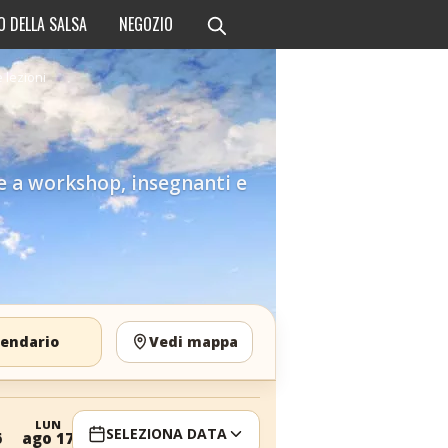
O DELLA SALSA
NEGOZIO
e lezioni
ltre a workshop, insegnanti e
lendario
Vedi mappa
LUN
MAR
MER
GIO
SELEZIONA DATA
6
ago 17
ago 18
ago 19
ago 20