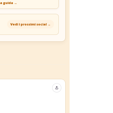
la guida
→
Vedi i prossimi social
→
Condividi evento