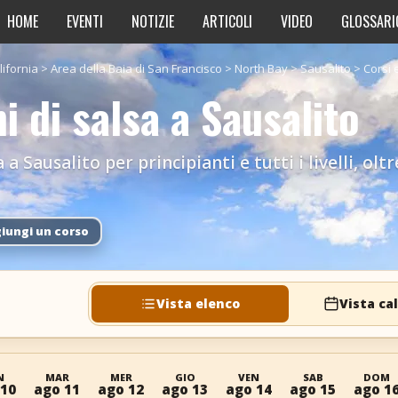
HOME
EVENTI
NOTIZIE
ARTICOLI
VIDEO
GLOSSARI
lifornia
>
Area della Baia di San Francisco
>
North Bay
>
Sausalito
>
Corsi 
ni di salsa a Sausalito
a a Sausalito per principianti e tutti i livelli, o
iungi un corso
Vista elenco
Vista ca
N
MAR
MER
GIO
VEN
SAB
DOM
 10
ago 11
ago 12
ago 13
ago 14
ago 15
ago 1