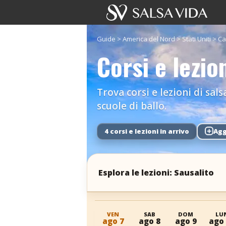
Guide
>
America del Nord
>
Stati Uniti
>
Ca
Corsi e lezio
Trova corsi e lezioni di sals
scuole di ballo.
4 corsi e lezioni in arrivo
+
Agg
Esplora le lezioni: Sausalito
VEN
SAB
DOM
LU
ago 7
ago 8
ago 9
ago