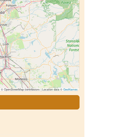
© OpenStreetMap contributors | Location data ©
GeoNames