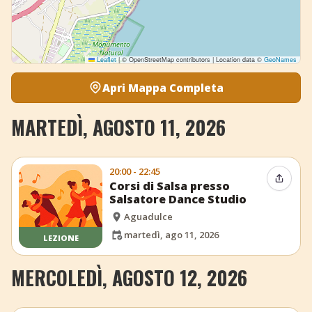
Leaflet
|
© OpenStreetMap contributors | Location data ©
GeoNames
Apri Mappa Completa
MARTEDÌ, AGOSTO 11, 2026
20:00 - 22:45
Condiv
Corsi di Salsa presso
Salsatore Dance Studio
Aguadulce
martedì, ago 11, 2026
LEZIONE
MERCOLEDÌ, AGOSTO 12, 2026