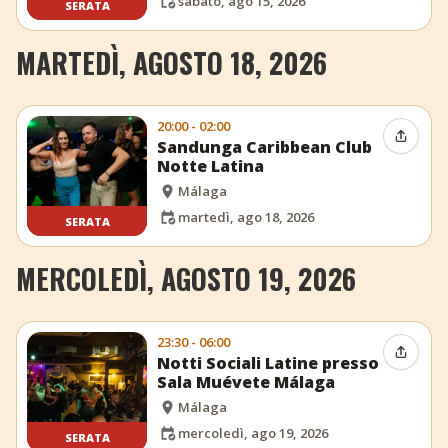
sabato, ago 15, 2026
SERATA
MARTEDÌ, AGOSTO 18, 2026
20:00 - 02:00
Condiv
Sandunga Caribbean Club
Notte Latina
Málaga
martedì, ago 18, 2026
SERATA
MERCOLEDÌ, AGOSTO 19, 2026
23:30 - 06:00
Condiv
Notti Sociali Latine presso
Sala Muévete Málaga
Málaga
mercoledì, ago 19, 2026
SERATA