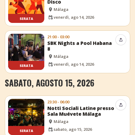
Disco
Málaga
venerdì, ago 14, 2026
SERATA
21:00 - 03:00
Condiv
SBK Nights a Pool Habana
8
Málaga
venerdì, ago 14, 2026
SERATA
SABATO, AGOSTO 15, 2026
23:30 - 06:00
Condiv
Notti Sociali Latine presso
Sala Muévete Málaga
Málaga
sabato, ago 15, 2026
SERATA