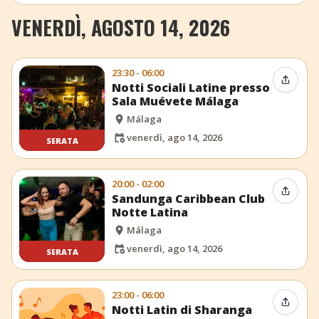
VENERDÌ, AGOSTO 14, 2026
23:30 - 06:00
Condiv
Notti Sociali Latine presso
Sala Muévete Málaga
Málaga
venerdì, ago 14, 2026
SERATA
20:00 - 02:00
Condiv
Sandunga Caribbean Club
Notte Latina
Málaga
venerdì, ago 14, 2026
SERATA
23:00 - 06:00
Condiv
Notti Latin di Sharanga