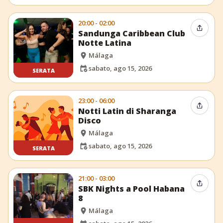
20:00 - 02:00
Condiv
Sandunga Caribbean Club
Notte Latina
Málaga
sabato, ago 15, 2026
SERATA
23:00 - 06:00
Condiv
Notti Latin di Sharanga
Disco
Málaga
sabato, ago 15, 2026
SERATA
21:00 - 03:00
Condiv
SBK Nights a Pool Habana
8
Málaga