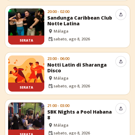
20:00 - 02:00
Condiv
Sandunga Caribbean Club
Notte Latina
Málaga
sabato, ago 8, 2026
SERATA
23:00 - 06:00
Condiv
Notti Latin di Sharanga
Disco
Málaga
sabato, ago 8, 2026
SERATA
21:00 - 03:00
Condiv
SBK Nights a Pool Habana
8
Málaga
sabato, ago 8, 2026
SERATA