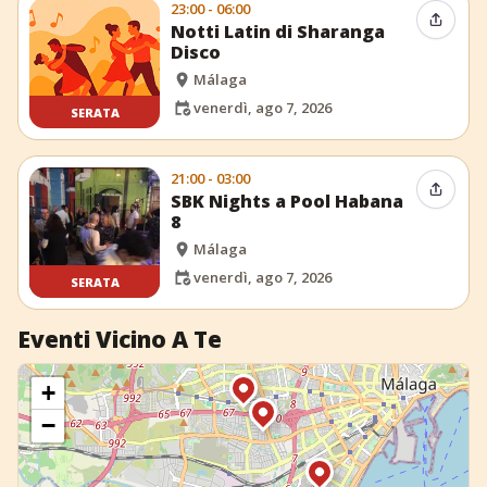
23:00 - 06:00
Condiv
Notti Latin di Sharanga
Disco
Málaga
venerdì, ago 7, 2026
SERATA
21:00 - 03:00
Condiv
SBK Nights a Pool Habana
8
Málaga
venerdì, ago 7, 2026
SERATA
Eventi Vicino A Te
+
−