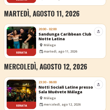
MARTEDÌ, AGOSTO 11, 2026
20:00 - 02:00
Condiv
Sandunga Caribbean Club
Notte Latina
Málaga
martedì, ago 11, 2026
SERATA
MERCOLEDÌ, AGOSTO 12, 2026
23:30 - 06:00
Condiv
Notti Sociali Latine presso
Sala Muévete Málaga
Málaga
mercoledì, ago 12, 2026
SERATA