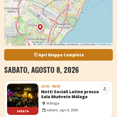
Leaflet
|
© OpenStreetMap contributors | Location data ©
GeoNames
Apri Mappa Completa
SABATO, AGOSTO 8, 2026
23:30 - 06:00
Condiv
Notti Sociali Latine presso
Sala Muévete Málaga
Málaga
sabato, ago 8, 2026
SERATA