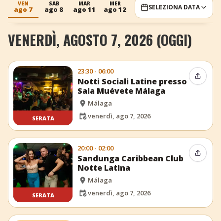
VEN
SAB
MAR
MER
VEN
SAB
MAR
SELEZIONA DATA
ago 7
ago 8
ago 11
ago 12
ago 14
ago 15
ago 18
+
Aggiungi evento
VENERDÌ, AGOSTO 7, 2026 (OGGI)
23:30 - 06:00
Condiv
Notti Sociali Latine presso
Sala Muévete Málaga
Málaga
venerdì, ago 7, 2026
SERATA
20:00 - 02:00
Condiv
Sandunga Caribbean Club
Notte Latina
Málaga
venerdì, ago 7, 2026
SERATA