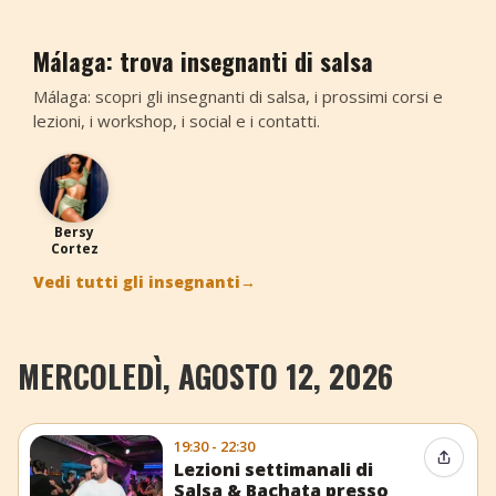
Málaga: trova insegnanti di salsa
Málaga: scopri gli insegnanti di salsa, i prossimi corsi e
lezioni, i workshop, i social e i contatti.
BC
Bersy
Cortez
Vedi tutti gli insegnanti
→
MERCOLEDÌ, AGOSTO 12, 2026
19:30 - 22:30
Condiv
Lezioni settimanali di
Salsa & Bachata presso