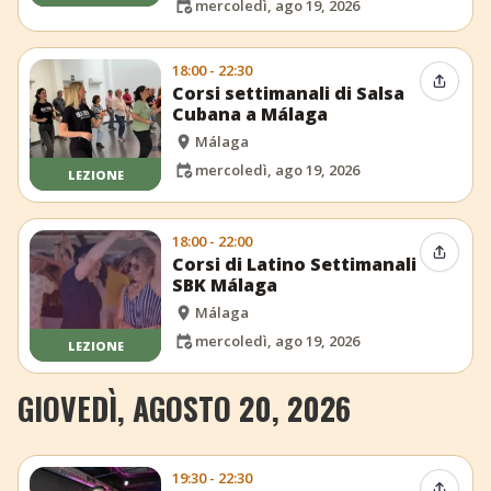
mercoledì, ago 19, 2026
18:00 - 22:30
Condiv
Corsi settimanali di Salsa
Cubana a Málaga
Málaga
mercoledì, ago 19, 2026
LEZIONE
18:00 - 22:00
Condiv
Corsi di Latino Settimanali
SBK Málaga
Málaga
mercoledì, ago 19, 2026
LEZIONE
GIOVEDÌ, AGOSTO 20, 2026
19:30 - 22:30