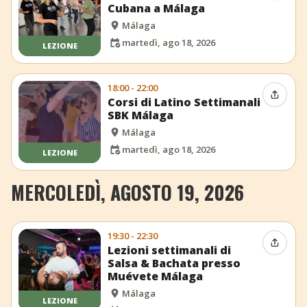
Cubana a Málaga
Málaga
martedì, ago 18, 2026
LEZIONE
18:00 - 22:00
Condiv
Corsi di Latino Settimanali
SBK Málaga
Málaga
martedì, ago 18, 2026
LEZIONE
MERCOLEDÌ, AGOSTO 19, 2026
19:30 - 22:30
Condiv
Lezioni settimanali di
Salsa & Bachata presso
Muévete Málaga
Málaga
LEZIONE