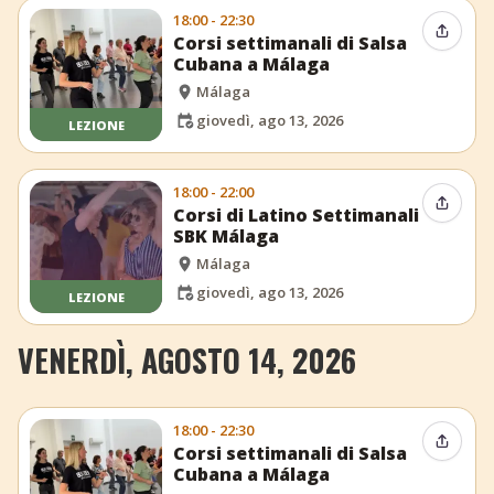
18:00 - 22:30
Condiv
Corsi settimanali di Salsa
Cubana a Málaga
Málaga
giovedì, ago 13, 2026
LEZIONE
18:00 - 22:00
Condiv
Corsi di Latino Settimanali
SBK Málaga
Málaga
giovedì, ago 13, 2026
LEZIONE
VENERDÌ, AGOSTO 14, 2026
18:00 - 22:30
Condiv
Corsi settimanali di Salsa
Cubana a Málaga