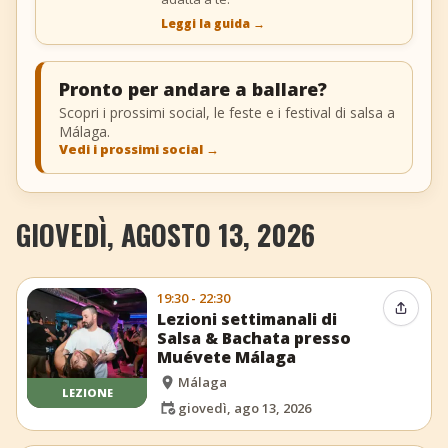
Leggi la guida
→
Pronto per andare a ballare?
Scopri i prossimi social, le feste e i festival di salsa a
Málaga.
Vedi i prossimi social
→
GIOVEDÌ, AGOSTO 13, 2026
19:30 - 22:30
Condiv
Lezioni settimanali di
Salsa & Bachata presso
Muévete Málaga
Málaga
LEZIONE
giovedì, ago 13, 2026