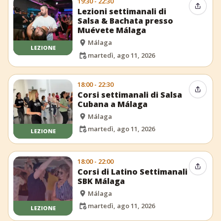
19:30 - 22:30
Condiv
Lezioni settimanali di
Salsa & Bachata presso
Muévete Málaga
Málaga
LEZIONE
martedì, ago 11, 2026
18:00 - 22:30
Condiv
Corsi settimanali di Salsa
Cubana a Málaga
Málaga
martedì, ago 11, 2026
LEZIONE
18:00 - 22:00
Condiv
Corsi di Latino Settimanali
SBK Málaga
Málaga
martedì, ago 11, 2026
LEZIONE