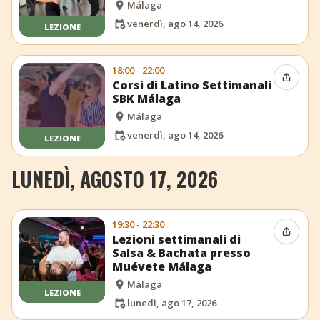
Málaga
venerdì, ago 14, 2026
LEZIONE
18:00 - 22:00
Condiv
Corsi di Latino Settimanali
SBK Málaga
Málaga
venerdì, ago 14, 2026
LEZIONE
LUNEDÌ, AGOSTO 17, 2026
19:30 - 22:30
Condiv
Lezioni settimanali di
Salsa & Bachata presso
Muévete Málaga
Málaga
LEZIONE
lunedì, ago 17, 2026