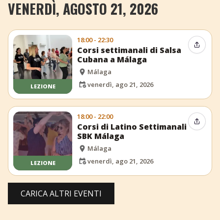
VENERDÌ, AGOSTO 21, 2026
18:00 - 22:30
Condiv
Corsi settimanali di Salsa
Cubana a Málaga
Málaga
venerdì, ago 21, 2026
LEZIONE
18:00 - 22:00
Condiv
Corsi di Latino Settimanali
SBK Málaga
Málaga
venerdì, ago 21, 2026
LEZIONE
CARICA ALTRI EVENTI