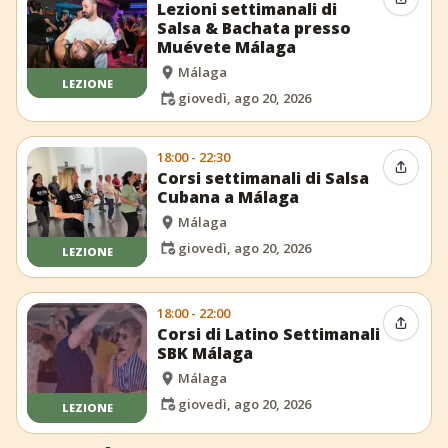
Condiv
Lezioni settimanali di
Salsa & Bachata presso
Muévete Málaga
Málaga
LEZIONE
giovedì, ago 20, 2026
18:00 - 22:30
Condiv
Corsi settimanali di Salsa
Cubana a Málaga
Málaga
giovedì, ago 20, 2026
LEZIONE
18:00 - 22:00
Condiv
Corsi di Latino Settimanali
SBK Málaga
Málaga
giovedì, ago 20, 2026
LEZIONE