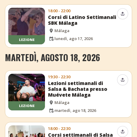
18:00 - 22:00
Condiv
Corsi di Latino Settimanali
SBK Málaga
Málaga
lunedì, ago 17, 2026
LEZIONE
MARTEDÌ, AGOSTO 18, 2026
19:30 - 22:30
Condiv
Lezioni settimanali di
Salsa & Bachata presso
Muévete Málaga
Málaga
LEZIONE
martedì, ago 18, 2026
18:00 - 22:30
Condiv
Corsi settimanali di Salsa