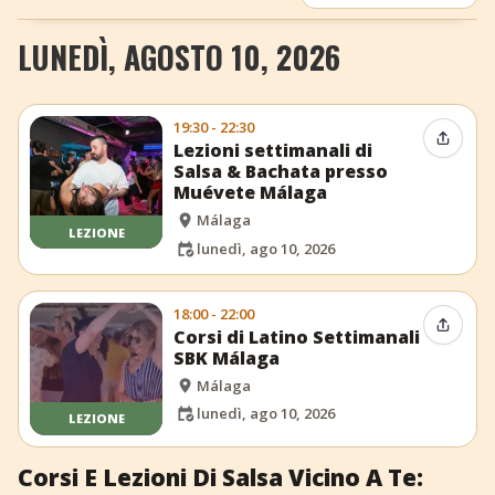
+
Aggiungi evento
LUNEDÌ, AGOSTO 10, 2026
19:30 - 22:30
Condiv
Lezioni settimanali di
Salsa & Bachata presso
Muévete Málaga
Málaga
LEZIONE
lunedì, ago 10, 2026
18:00 - 22:00
Condiv
Corsi di Latino Settimanali
SBK Málaga
Málaga
lunedì, ago 10, 2026
LEZIONE
Corsi E Lezioni Di Salsa Vicino A Te: