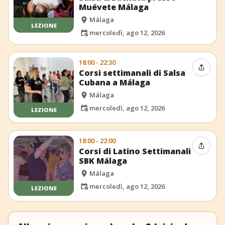
Muévete Málaga
Málaga
LEZIONE
mercoledì, ago 12, 2026
18:00 - 22:30
Condiv
Corsi settimanali di Salsa
Cubana a Málaga
Málaga
mercoledì, ago 12, 2026
LEZIONE
18:00 - 22:00
Condiv
Corsi di Latino Settimanali
SBK Málaga
Málaga
mercoledì, ago 12, 2026
LEZIONE