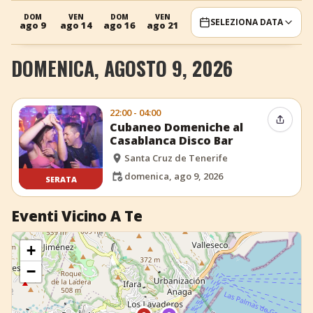
+
Aggiungi evento
DOM
VEN
DOM
VEN
DOM
SELEZIONA DATA
ago 9
ago 14
ago 16
ago 21
ago 23
DOMENICA, AGOSTO 9, 2026
22:00 - 04:00
Condiv
Cubaneo Domeniche al
Casablanca Disco Bar
Santa Cruz de Tenerife
domenica, ago 9, 2026
SERATA
Eventi Vicino A Te
+
−