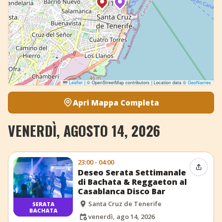
Leaflet
|
© OpenStreetMap contributors | Location data ©
GeoNames
Apri Mappa Completa
VENERDÌ, AGOSTO 14, 2026
23:00 - 04:00
Condiv
Deseo Serata Settimanale
di Bachata & Reggaeton al
Casablanca Disco Bar
Santa Cruz de Tenerife
SERATA
BACHATA
venerdì, ago 14, 2026