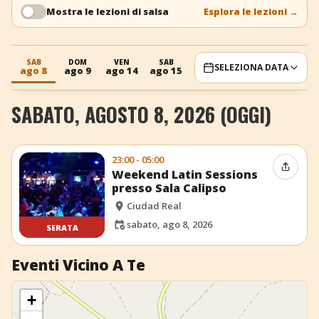
Mostra le lezioni di salsa
Esplora le lezioni
→
+
Aggiungi evento
SAB
DOM
VEN
SAB
DOM
VEN
SELEZIONA DATA
ago 8
ago 9
ago 14
ago 15
ago 16
ago 21
SABATO, AGOSTO 8, 2026 (OGGI)
23:00 - 05:00
Condiv
Weekend Latin Sessions
presso Sala Calipso
Ciudad Real
sabato, ago 8, 2026
SERATA
Eventi Vicino A Te
+