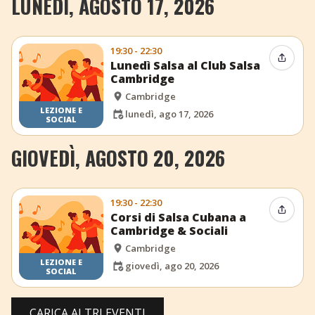
LUNEDÌ, AGOSTO 17, 2026
19:30 - 22:30
Condiv
Lunedì Salsa al Club Salsa
Cambridge
Cambridge
LEZIONE E
lunedì, ago 17, 2026
SOCIAL
GIOVEDÌ, AGOSTO 20, 2026
19:30 - 22:30
Condiv
Corsi di Salsa Cubana a
Cambridge & Sociali
Cambridge
LEZIONE E
giovedì, ago 20, 2026
SOCIAL
CARICA ALTRI EVENTI