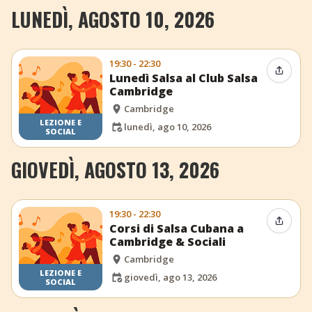
LUNEDÌ, AGOSTO 10, 2026
19:30 - 22:30
Condiv
Lunedì Salsa al Club Salsa
Cambridge
Cambridge
LEZIONE E
lunedì, ago 10, 2026
SOCIAL
GIOVEDÌ, AGOSTO 13, 2026
19:30 - 22:30
Condiv
Corsi di Salsa Cubana a
Cambridge & Sociali
Cambridge
LEZIONE E
giovedì, ago 13, 2026
SOCIAL