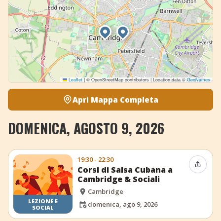
Leaflet
|
© OpenStreetMap contributors | Location data ©
GeoNames
Apri Mappa Completa
DOMENICA, AGOSTO 9, 2026
19:30 - 22:30
Condiv
Corsi di Salsa Cubana a
Cambridge & Sociali
Cambridge
LEZIONE E
domenica, ago 9, 2026
SOCIAL