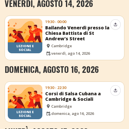
VENERDÌ, AGOSTO 14, 2026
19:30 - 00:00
Condiv
Bailando Venerdì presso la
Chiesa Battista di St
Andrew’s Street
Cambridge
LEZIONE E
SOCIAL
venerdì, ago 14, 2026
DOMENICA, AGOSTO 16, 2026
19:30 - 22:30
Condiv
Corsi di Salsa Cubana a
Cambridge & Sociali
Cambridge
LEZIONE E
domenica, ago 16, 2026
SOCIAL