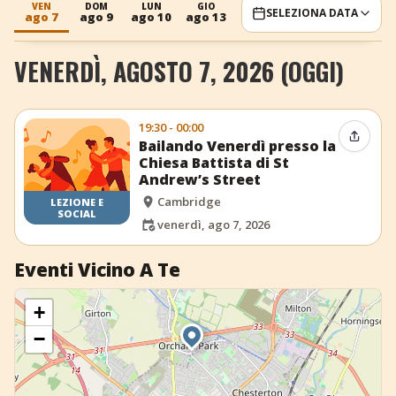
VEN
DOM
LUN
GIO
VEN
DOM
LUN
SELEZIONA DATA
ago 7
ago 9
ago 10
ago 13
ago 14
ago 16
ago 17
+
Aggiungi evento
VENERDÌ, AGOSTO 7, 2026 (OGGI)
19:30 - 00:00
Condiv
Bailando Venerdì presso la
Chiesa Battista di St
Andrew’s Street
Cambridge
LEZIONE E
SOCIAL
venerdì, ago 7, 2026
Eventi Vicino A Te
+
−