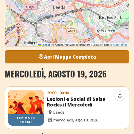
Leaflet
|
© OpenStreetMap contributors | Location data ©
GeoNames
Apri Mappa Completa
MERCOLEDÌ, AGOSTO 19, 2026
20:00 - 00:00
Condiv
Lezioni e Social di Salsa
Rocks il Mercoledì
Leeds
LEZIONE E
mercoledì, ago 19, 2026
SOCIAL