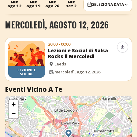
MER
MER
MER
MER
SELEZIONA DATA
ago 12
ago 19
ago 26
set 2
+
Aggiungi evento
MERCOLEDÌ, AGOSTO 12, 2026
20:00 - 00:00
Condiv
Lezioni e Social di Salsa
Rocks il Mercoledì
Leeds
LEZIONE E
mercoledì, ago 12, 2026
SOCIAL
Eventi Vicino A Te
+
−