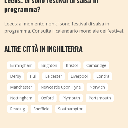
Leeds: ci sono festival di salsa in
programma?
Leeds: al momento non ci sono festival di salsa in
programma. Consulta il
calendario mondiale dei festival
.
ALTRE CITTÀ IN INGHILTERRA
Birmingham
Brighton
Bristol
Cambridge
Derby
Hull
Leicester
Liverpool
Londra
Manchester
Newcastle upon Tyne
Norwich
Nottingham
Oxford
Plymouth
Portsmouth
Reading
Sheffield
Southampton