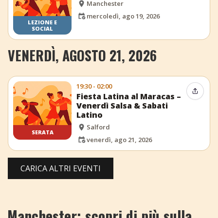
Manchester
mercoledì, ago 19, 2026
LEZIONE E
SOCIAL
VENERDÌ, AGOSTO 21, 2026
19:30 - 02:00
Condiv
Fiesta Latina al Maracas –
Venerdì Salsa & Sabati
Latino
Salford
SERATA
venerdì, ago 21, 2026
CARICA ALTRI EVENTI
Manchester: scopri di più sulla