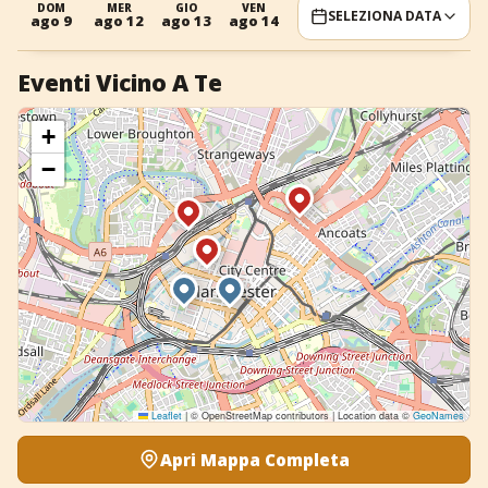
DOM
MER
GIO
VEN
SAB
DOM
MER
SELEZIONA DATA
ago 9
ago 12
ago 13
ago 14
ago 15
ago 16
ago 19
+
Aggiungi evento
Eventi Vicino A Te
+
−
Leaflet
|
© OpenStreetMap contributors | Location data ©
GeoNames
Apri Mappa Completa