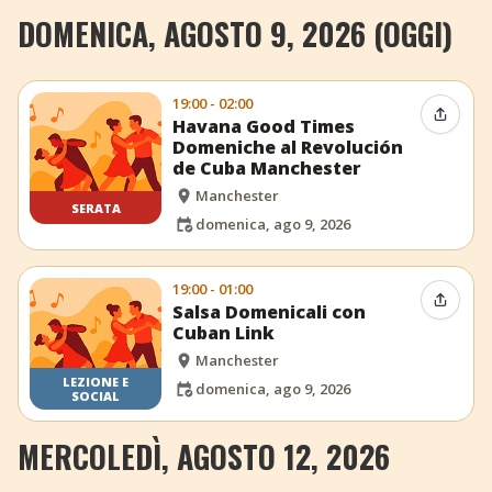
DOMENICA, AGOSTO 9, 2026 (OGGI)
19:00 - 02:00
Condiv
Havana Good Times
Domeniche al Revolución
de Cuba Manchester
Manchester
SERATA
domenica, ago 9, 2026
19:00 - 01:00
Condiv
Salsa Domenicali con
Cuban Link
Manchester
LEZIONE E
domenica, ago 9, 2026
SOCIAL
MERCOLEDÌ, AGOSTO 12, 2026