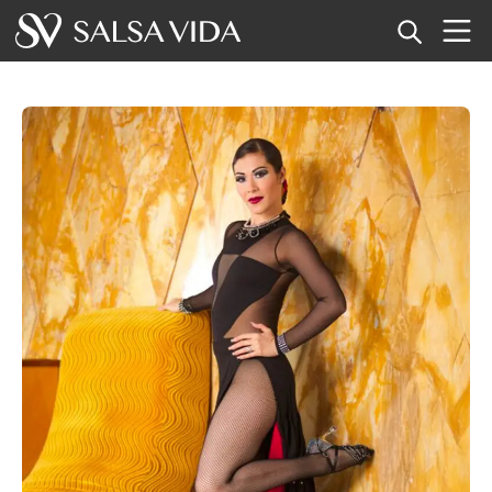
Home
Eventi
Notizie
Articoli
Video
Glossario della salsa
Negozio
TuneTempo