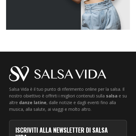
Salsa Vida è il tuo punto di riferimento online per la salsa. Il
nostro obiettivo è offrirti i migliori contenuti sulla
salsa
e su
altre
danze latine
, dalle notizie e dagli eventi fino alla
musica, alla salute, ai viaggi e molto altro.
ISCRIVITI ALLA NEWSLETTER DI SALSA