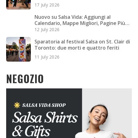
depressivi nei giovani adulti
17 July 2026
Nuovo su Salsa Vida: Aggiungi al
Calendario, Mappe Migliori, Pagine Più
Veloci e Altro
12 July 2026
Sparatoria al festival Salsa on St. Clair di
Toronto: due morti e quattro feriti
11 July 2026
NEGOZIO