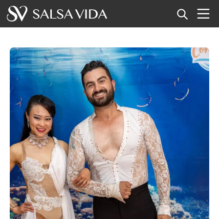
Home
Eventi
Notizie
Articoli
Video
Glossario della salsa
Negozio
TuneTempo