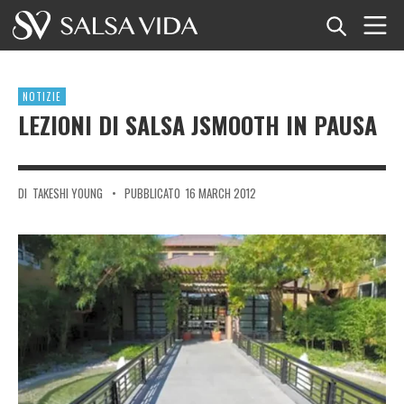
Home
NOTIZIE
Eventi
LEZIONI DI SALSA JSMOOTH IN PAUSA
Notizie
DI
TAKESHI YOUNG
•
PUBBLICATO
16 MARCH 2012
Articoli
Video
Glossario della salsa
Negozio
TuneTempo