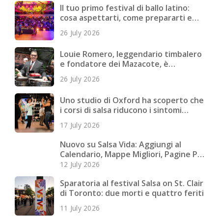
Il tuo primo festival di ballo latino:
cosa aspettarti, come prepararti e
cosa portare
26 July 2026
Louie Romero, leggendario timbalero
e fondatore dei Mazacote, è
deceduto
26 July 2026
Uno studio di Oxford ha scoperto che
i corsi di salsa riducono i sintomi
depressivi nei giovani adulti
17 July 2026
Nuovo su Salsa Vida: Aggiungi al
Calendario, Mappe Migliori, Pagine Più
Veloci e Altro
12 July 2026
Sparatoria al festival Salsa on St. Clair
di Toronto: due morti e quattro feriti
11 July 2026