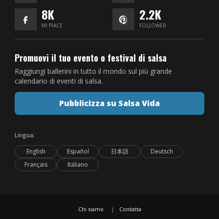
8K
2.2K
MI PIACE
FOLLOWER
Promuovi il tuo evento o festival di salsa
Raggiungi ballerini in tutto il mondo sul più grande
calendario di eventi di salsa.
Pubblicizza su Salsa Vida
Lingua:
English
Español
日本語
Deutsch
Français
Italiano
Chi siamo
Contatta