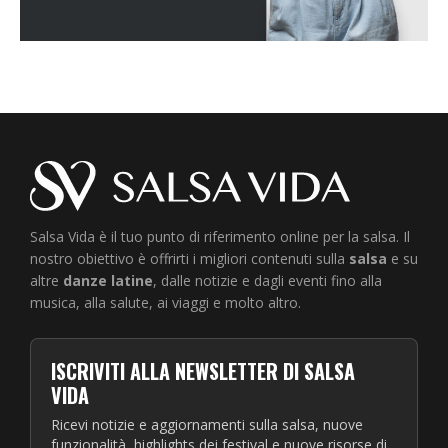
Salsa Vida è il tuo punto di riferimento online per la salsa. Il
nostro obiettivo è offrirti i migliori contenuti sulla
salsa
e su
altre
danze latine
, dalle notizie e dagli eventi fino alla
musica, alla salute, ai viaggi e molto altro.
ISCRIVITI ALLA NEWSLETTER DI SALSA
VIDA
Ricevi notizie e aggiornamenti sulla salsa, nuove
funzionalità, highlights dei festival e nuove risorse di