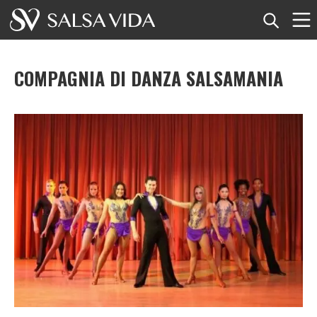
Home
COMPAGNIA DI DANZA SALSAMANIA
Eventi
Notizie
Articoli
Video
Glossario della salsa
Negozio
TuneTempo