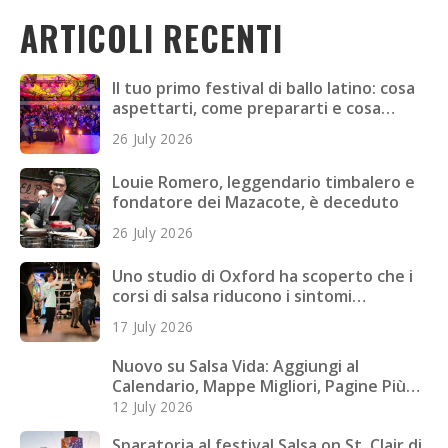
ARTICOLI RECENTI
Il tuo primo festival di ballo latino: cosa
aspettarti, come prepararti e cosa
portare
26 July 2026
Louie Romero, leggendario timbalero e
fondatore dei Mazacote, è deceduto
26 July 2026
Uno studio di Oxford ha scoperto che i
corsi di salsa riducono i sintomi
depressivi nei giovani adulti
17 July 2026
Nuovo su Salsa Vida: Aggiungi al
Calendario, Mappe Migliori, Pagine Più
Veloci e Altro
12 July 2026
Sparatoria al festival Salsa on St. Clair di