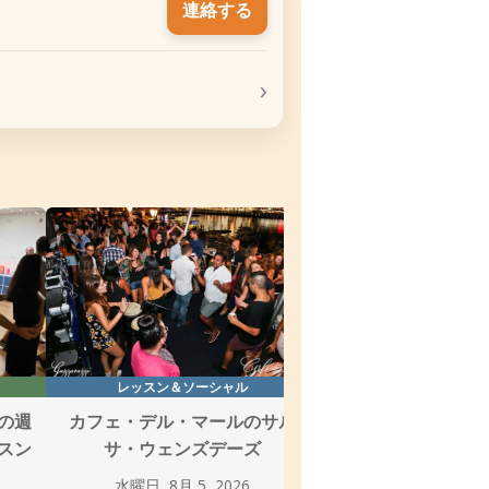
連絡する
›
レッスン＆ソーシャル
レッスン＆ソー
の週
カフェ・デル・マールのサル
ドイツクラブティ
スン
サ・ウェンズデーズ
ルサ木曜
水曜日, 8月 5, 2026
木曜日, 8月 6, 