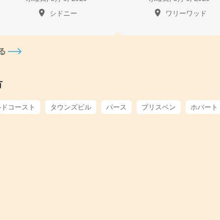
シドニー
ワリーワッド
る
市
ルドコースト
タウンズビル
パース
ブリスベン
ホバート