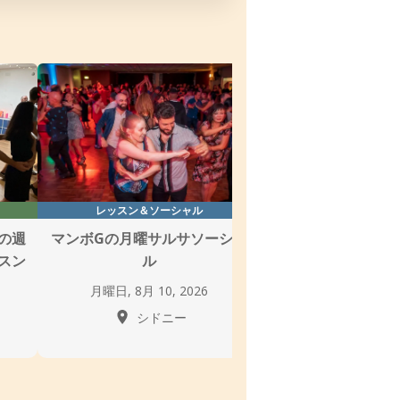
レッスン＆ソーシャル
レッスン
の週
マンボGの月曜サルサソーシャ
シドニーサルサクラス
スン
ル
タジオ
月曜日, 8月 10, 2026
月曜日, 8月 10,
シドニー
シドニ