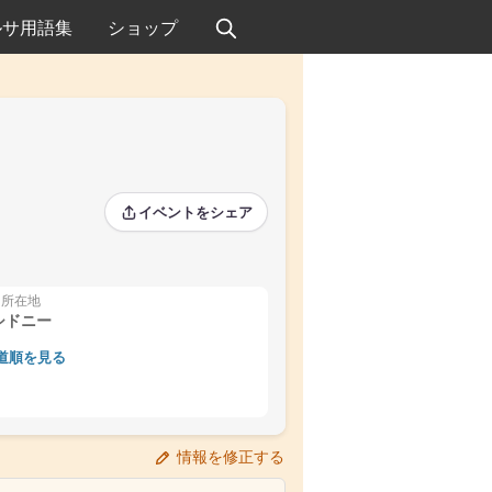
ルサ用語集
ショップ
イベントをシェア
所在地
シドニー
道順を見る
›
情報を修正する