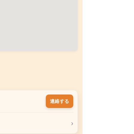
連絡する
›