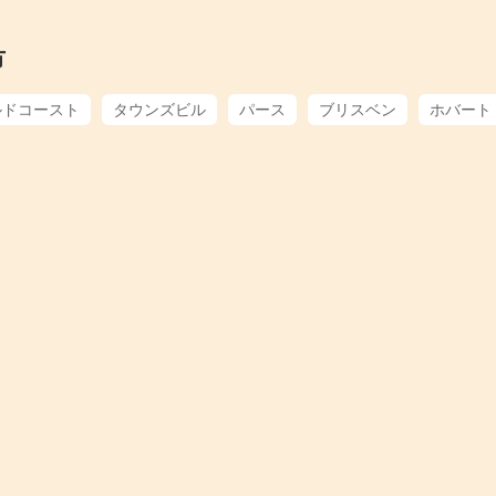
市
ルドコースト
タウンズビル
パース
ブリスベン
ホバート