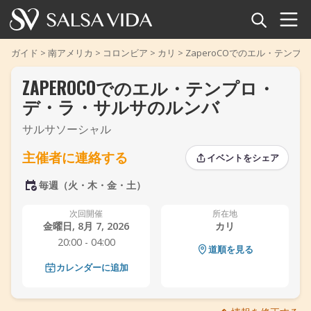
ホーム
ガイド
>
南アメリカ
>
コロンビア
>
カリ
>
ZaperoCOでのエル・テン
ZAPEROCOでのエル・テンプロ・
イベント
デ・ラ・サルサのルンバ
ニュース
サルサソーシャル
記事
主催者に連絡する
イベントをシェア
‹
‹
›
›
毎週（火・木・金・土）
動画
次回開催
所在地
サルサ用語集
金曜日, 8月 7, 2026
カリ
20:00 - 04:00
道順を見る
ショップ
カレンダーに追加
TuneTempo