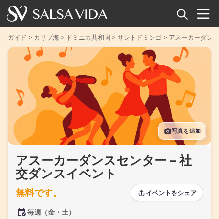
ホーム
ガイド
>
カリブ海
>
ドミニカ共和国
>
サントドミンゴ
>
アスーカーダンス
イベント
ニュース
記事
写真を追加
動画
アスーカーダンスセンター – 社
サルサ用語集
交ダンスイベント
ショップ
無料です。
イベントをシェア
TuneTempo
毎週（金・土）