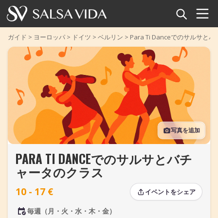
ホーム
ガイド
>
ヨーロッパ
>
ドイツ
>
ベルリン
>
Para Ti Danceでのサルサ
イベント
ニュース
記事
写真を追加
動画
PARA TI DANCEでのサルサとバチ
サルサ用語集
ャータのクラス
ショップ
10 - 17 €
イベントをシェア
TuneTempo
毎週（月・火・水・木・金）