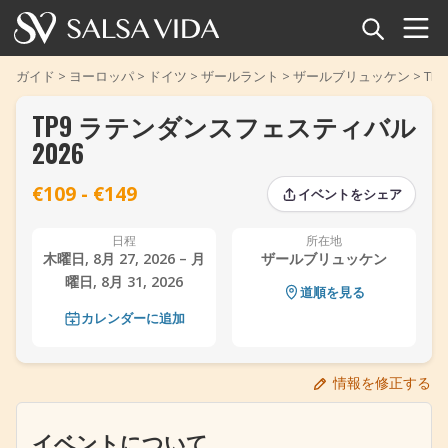
ホーム
ガイド
>
ヨーロッパ
>
ドイツ
>
ザールラント
>
ザールブリュッケン
>
TP
TP9 ラテンダンスフェスティバル
イベント
2026
ニュース
€109 - €149
イベントをシェア
‹
‹
›
›
記事
日程
所在地
木曜日, 8月 27, 2026 – 月
ザールブリュッケン
動画
曜日, 8月 31, 2026
道順を見る
カレンダーに追加
サルサ用語集
ショップ
情報を修正する
TuneTempo
イベントについて