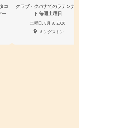
タコ
クラブ・クバナでのラテンナイ
ミスティック・タ
デー
ト 毎週土曜日
ィック・ラテン
土曜日, 8月 8, 2026
日曜日, 8月 9, 
キングストン
キングス