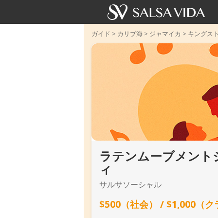
ガイド
>
カリブ海
>
ジャマイカ
>
キングス
ラテンムーブメント
ィ
サルサソーシャル
$500（社会） / $1,000（