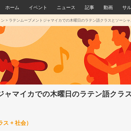
ホーム
イベント
ニュース
記事
動画
サ
トン
>
ラテンムーブメントジャマイカでの木曜日のラテン語クラスとソーシャ
ジャマイカでの木曜日のラテン語クラ
クラス + 社会）