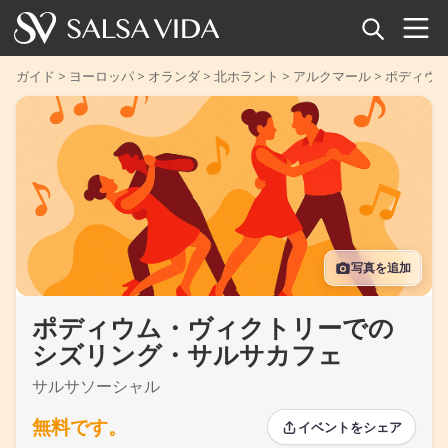
ホーム
ガイド
>
ヨーロッパ
>
オランダ
>
北ホラント
>
アルクマール
>
ポディウ
イベント
ニュース
記事
写真を追加
動画
ポディウム・ヴィクトリーでの
サルサ用語集
シズリング・サルサカフェ
ショップ
サルサソーシャル
TuneTempo
無料です。
イベントをシェア