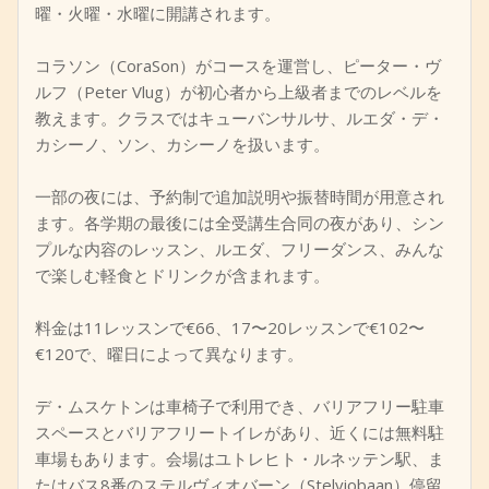
曜・火曜・水曜に開講されます。
コラソン（CoraSon）がコースを運営し、ピーター・ヴ
ルフ（Peter Vlug）が初心者から上級者までのレベルを
教えます。クラスではキューバンサルサ、ルエダ・デ・
カシーノ、ソン、カシーノを扱います。
一部の夜には、予約制で追加説明や振替時間が用意され
ます。各学期の最後には全受講生合同の夜があり、シン
プルな内容のレッスン、ルエダ、フリーダンス、みんな
で楽しむ軽食とドリンクが含まれます。
料金は11レッスンで€66、17〜20レッスンで€102〜
€120で、曜日によって異なります。
デ・ムスケトンは車椅子で利用でき、バリアフリー駐車
スペースとバリアフリートイレがあり、近くには無料駐
車場もあります。会場はユトレヒト・ルネッテン駅、ま
たはバス8番のステルヴィオバーン（Stelviobaan）停留