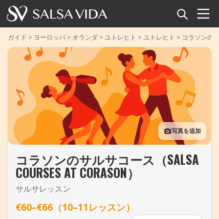
ホーム
ガイド
>
ヨーロッパ
>
オランダ
>
ユトレヒト
>
ユトレヒト
>
コラソンのサルサ
イベント
ニュース
記事
写真を追加
動画
コラソンのサルサコース（SALSA
サルサ用語集
COURSES AT CORASON）
ショップ
サルサレッスン
€60–€66（10–11レッスン）
TuneTempo