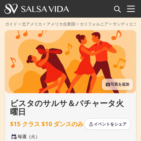
ホーム
ガイド
>
北アメリカ
>
アメリカ合衆国
>
カリフォルニア
>
サンディエゴ
イベント
ニュース
記事
写真を追加
動画
ビスタのサルサ＆バチャータ火
サルサ用語集
曜日
ショップ
$15 クラス $10 ダンスのみ
イベントをシェア
TuneTempo
毎週（火）