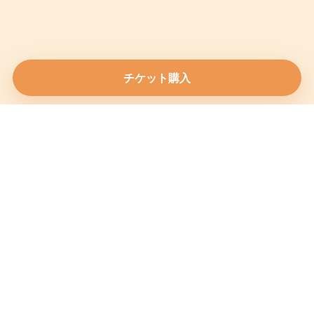
チケット購入
サルサ・ヴィダ（Salsa Vida）は、サルサダンス情報の発信サ
イトです。ニュースやイベント、音楽、健康、旅行など、
サ
ルサダンス
やその他の
ラテンダンス
に関する充実したコンテ
ンツをお届けします。