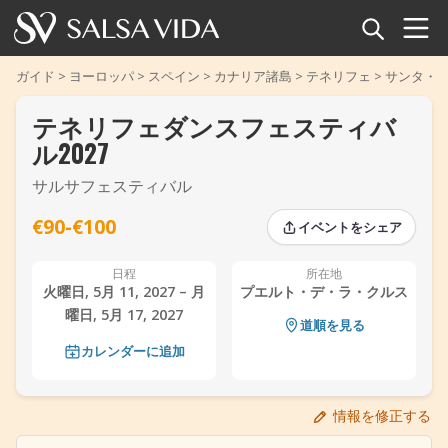
ホーム
ガイド
>
ヨーロッパ
>
スペイン
>
カナリア諸島
>
テネリフェ
>
サンタ・
テネリフェダンスフェスティバ
イベント
ル2027
ニュース
サルサフェスティバル
記事
€90-€100
イベントをシェア
動画
日程
所在地
火曜日, 5月 11, 2027 – 月
プエルト・デ・ラ・クルス
曜日, 5月 17, 2027
サルサ用語集
道順を見る
カレンダーに追加
‹
›
‹
›
ショップ
情報を修正する
TuneTempo