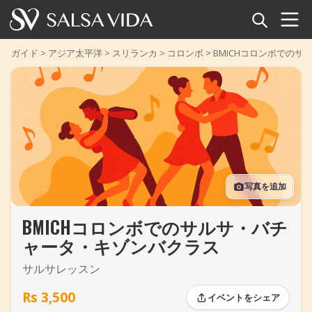
ホーム
ガイド
>
アジア太平洋
>
スリランカ
>
コロンボ
>
BMICHコロンボでの
イベント
ニュース
記事
写真を追加
動画
BMICHコロンボでのサルサ・バチ
サルサ用語集
ャータ・キゾンバクラス
ショップ
サルサレッスン
TuneTempo
Rs 3,500
イベントをシェア