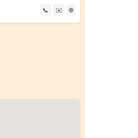
📞
✉️
🌐