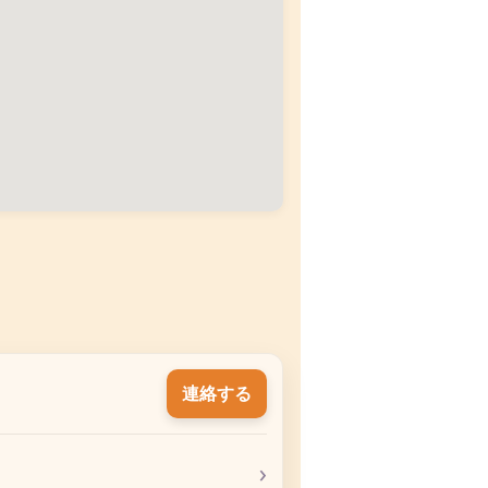
連絡する
›