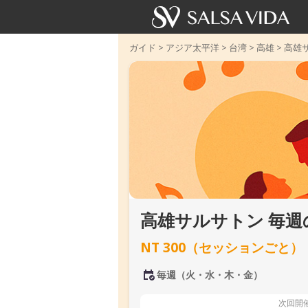
ガイド
>
アジア太平洋
>
台湾
>
高雄
>
高雄
高雄サルサトン 毎
NT 300（セッションごと）
毎週（火・水・木・金）
次回開