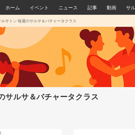
ホーム
イベント
ニュース
記事
動画
サ
サルサトン 毎週のサルサ＆バチャータクラス
週のサルサ＆バチャータクラス
催