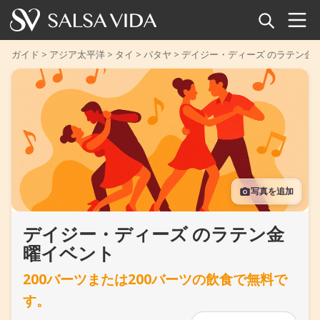
ホーム
ガイド
>
アジア太平洋
>
タイ
>
パタヤ
>
デイジー・ディーズ のラテン金
イベント
ニュース
記事
写真を追加
動画
デイジー・ディーズ のラテン金
サルサ用語集
曜イベント
ショップ
200バーツまたは200バーツの飲食で無料で
す。
TuneTempo