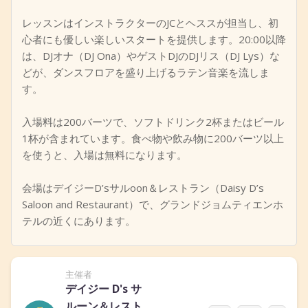
レッスンはインストラクターのJCとヘススが担当し、初
心者にも優しい楽しいスタートを提供します。20:00以降
は、DJオナ（DJ Ona）やゲストDJのDJリス（DJ Lys）な
どが、ダンスフロアを盛り上げるラテン音楽を流しま
す。
入場料は200バーツで、ソフトドリンク2杯またはビール
1杯が含まれています。食べ物や飲み物に200バーツ以上
を使うと、入場は無料になります。
会場はデイジーD’sサルoon＆レストラン（Daisy D’s
Saloon and Restaurant）で、グランドジョムティエンホ
テルの近くにあります。
主催者
デイジー D's サ
ルーン＆レスト