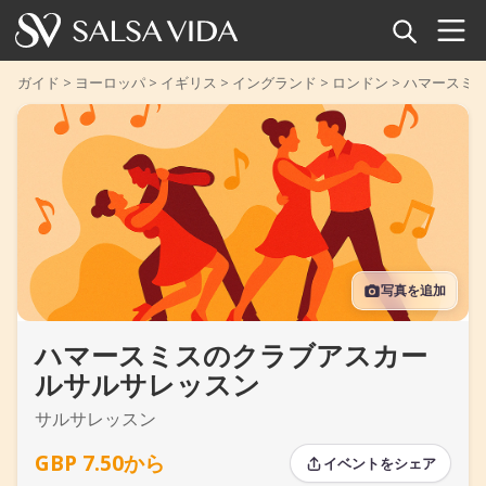
ホーム
ガイド
>
ヨーロッパ
>
イギリス
>
イングランド
>
ロンドン
>
ハマースミ
イベント
ニュース
記事
写真を追加
動画
ハマースミスのクラブアスカー
サルサ用語集
ルサルサレッスン
ショップ
サルサレッスン
TuneTempo
GBP 7.50から
イベントをシェア