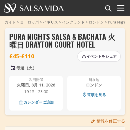
ホーム
ガイド
>
ヨーロッパ
>
イギリス
>
イングランド
>
ロンドン
>
Pura Nights
PURA NIGHTS SALSA & BACHATA 火
イベント
曜日 DRAYTON COURT HOTEL
ニュース
£45-£110
イベントをシェア
記事
‹
›
毎週（火）
‹
›
動画
次回開催
所在地
火曜日, 8月 11, 2026
ロンドン
19:15 - 23:00
サルサ用語集
道順を見る
カレンダーに追加
ショップ
情報を修正する
TuneTempo