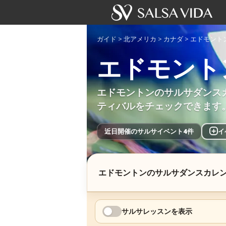
ガイド
>
北アメリカ
>
カナダ
>
エドモント
エドモント
エドモントンのサルサダンス
ティバルをチェックできます
近日開催のサルサイベント4件
+
イ
エドモントンのサルサダンスカレ
サルサレッスンを表示