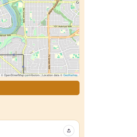
© OpenStreetMap contributors | Location data ©
GeoNames
イベントをシェア