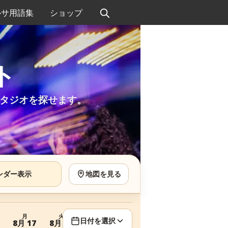
ルサ用語集
ショップ
ト
タジオを探せます。
ンダー表示
地図を見る
月
火
水
木
日付を選択
8月 17
8月 18
8月 19
8月 20