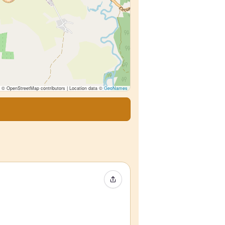
© OpenStreetMap contributors | Location data ©
GeoNames
イベントをシェア