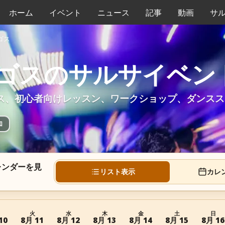
ホーム
イベント
ニュース
記事
動画
サ
ゴス
ゴスのサルサイベン
ス、初心者向けレッスン、ワークショップ、ダンスス
加
レンダーを見
リスト表示
カレ
火
水
木
金
土
日
10
8月 11
8月 12
8月 13
8月 14
8月 15
8月 16