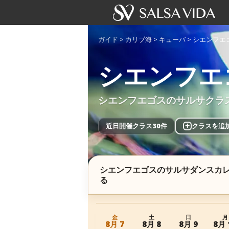
ガイド
>
カリブ海
>
キューバ
>
シエンフエ
シエンフエ
シエンフエゴスのサルサクラ
近日開催クラス30件
+
クラスを追
シエンフエゴスのサルサダンスカ
る
金
土
日
月
8月 7
8月 8
8月 9
8月 