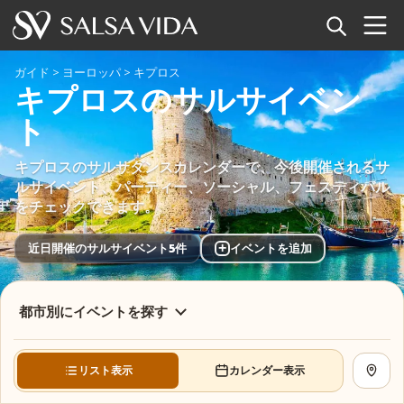
ホーム
ガイド
>
ヨーロッパ
>
キプロス
キプロスのサルサイベン
イベント
ト
ニュース
キプロスのサルサダンスカレンダーで、今後開催されるサ
ルサイベント、パーティー、ソーシャル、フェスティバル
記事
をチェックできます。
動画
+
近日開催のサルサイベント5件
イベントを追加
サルサ用語集
都市別にイベントを探す
ショップ
リスト表示
カレンダー表示
地図を
TuneTempo