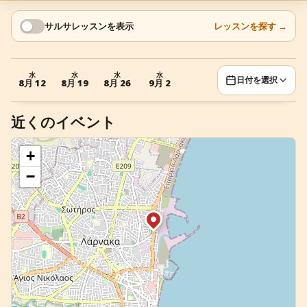
+
イベントを追加
サルサレッスンを表示
レッスンを探す
→
水
水
水
水
日付を選択
8月 12
8月 19
8月 26
9月 2
近くのイベント
+
−