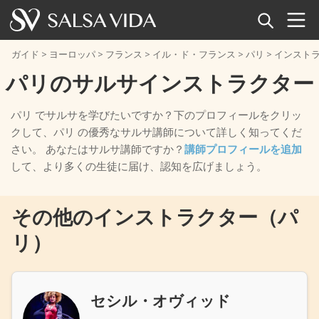
ホーム
ガイド
>
ヨーロッパ
>
フランス
>
イル・ド・フランス
>
パリ
>
インスト
パリのサルサインストラクター
イベント
パリ でサルサを学びたいですか？下のプロフィールをクリッ
ニュース
クして、パリ の優秀なサルサ講師について詳しく知ってくだ
さい。 あなたはサルサ講師ですか？
講師プロフィールを追加
記事
して、より多くの生徒に届け、認知を広げましょう。
動画
その他のインストラクター（パ
サルサ用語集
リ）
ショップ
セシル・オヴィッド
TuneTempo