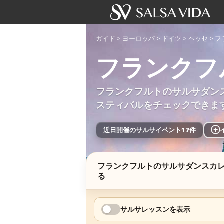
ガイド
>
ヨーロッパ
>
ドイツ
>
ヘッセ
>
フ
フランクフ
フランクフルトのサルサダン
スティバルをチェックできま
近日開催のサルサイベント17件
+
フランクフルトのサルサダンスカ
る
サルサレッスンを表示