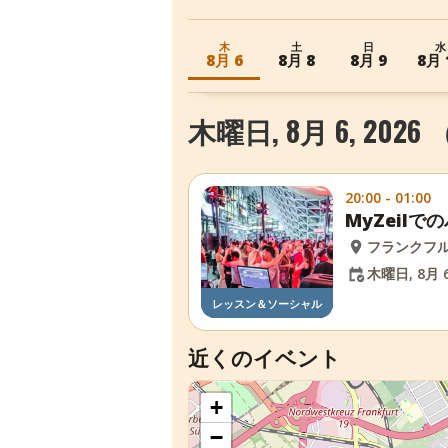
木
土
日
水
8月 6
8月 8
8月 9
8月 
木曜日, 8月 6, 202
20:00 - 01:00
MyZeil
フランクフ
木曜日, 8月 6
レッスン＆ソーシャル
近くのイベント
+
−