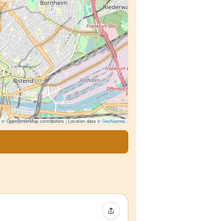
© OpenStreetMap contributors | Location data ©
GeoNames
イベントをシェア