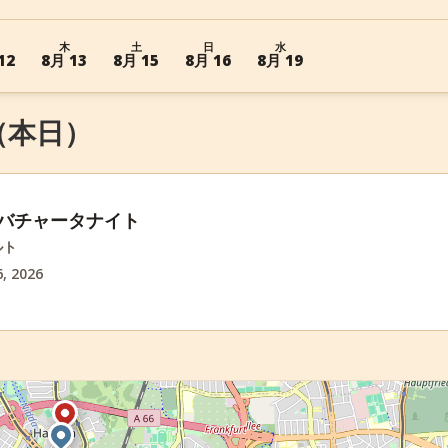
木
土
日
水
12
8月 13
8月 15
8月 16
8月 19
6 （本日）
でのバチャータナイト
ルト
, 2026