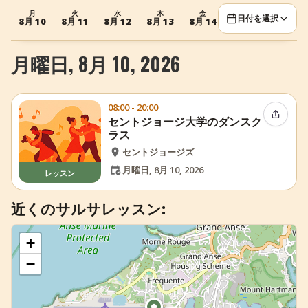
月
火
水
木
金
月
火
+
イベントを追加
日付を選択
8月 10
8月 11
8月 12
8月 13
8月 14
8月 17
8月 18
月曜日, 8月 10, 2026
08:00 - 20:00
イベン
セントジョージ大学のダンスク
ラス
セントジョージズ
月曜日, 8月 10, 2026
レッスン
近くのサルサレッスン:
+
−