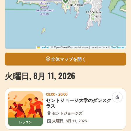
Leaflet
|
© OpenStreetMap contributors | Location data ©
GeoNames
全体マップを開く
火曜日, 8月 11, 2026
08:00 - 20:00
イベン
セントジョージ大学のダンスク
ラス
セントジョージズ
火曜日, 8月 11, 2026
レッスン