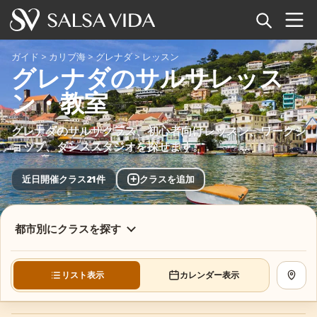
ホーム
ガイド
>
カリブ海
>
グレナダ
>
レッスン
グレナダのサルサレッス
イベント
ン・教室
ニュース
グレナダのサルサクラス、初心者向けレッスン、ワークシ
ョップ、ダンススタジオを探せます。
記事
+
近日開催クラス21件
クラスを追加
動画
サルサ用語集
都市別にクラスを探す
ショップ
リスト表示
カレンダー表示
地図を
TuneTempo