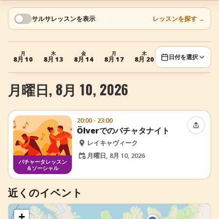
+
イベントを追加
サルサレッスンを表示
レッスンを探す
→
月
木
金
月
木
日付を選択
8月 10
8月 13
8月 14
8月 17
8月 20
月曜日, 8月 10, 2026
20:00 - 23:00
イベン
Ölverでのバチャタナイト
レイキャヴィーク
月曜日, 8月 10, 2026
バチャータレッスン
＆ソーシャル
近くのイベント
+