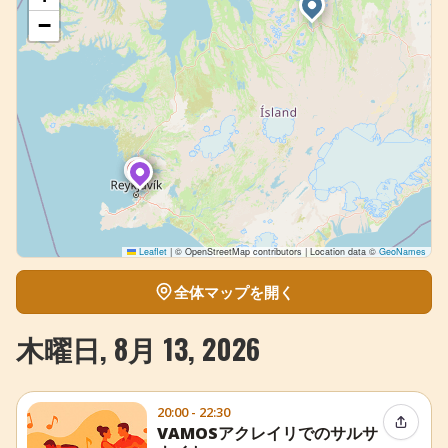
−
Leaflet
|
© OpenStreetMap contributors | Location data ©
GeoNames
全体マップを開く
木曜日, 8月 13, 2026
20:00 - 22:30
イベン
VAMOSアクレイリでのサルサ