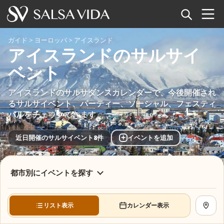
ホーム
ガイド
>
ヨーロッパ
>
アイスランド
アイスランドのサルサイ
イベント
ベント
ニュース
アイスランドのサルサダンスカレンダーで、今後開催され
るサルサイベント、パーティー、ソーシャル、フェスティ
記事
バルをチェックできます。
動画
+
近日開催のサルサイベント8件
イベントを追加
サルサ用語集
都市別にイベントを探す
ショップ
リスト表示
カレンダー表示
地図を
TuneTempo