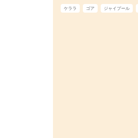
ケララ
ゴア
ジャイプール