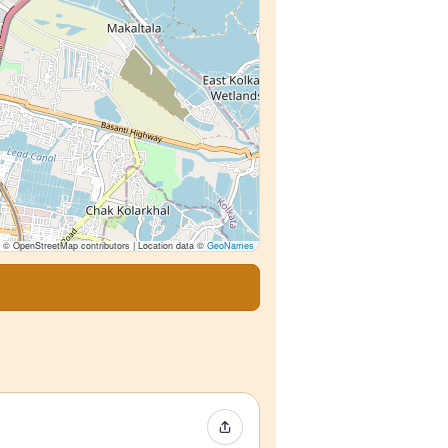
© OpenStreetMap contributors | Location data ©
GeoNames
イベントをシェア