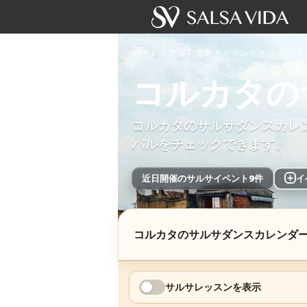
ガイド
>
アジア太平洋
>
インド
>
コルカタ
コルカタの
コルカタのサルサダンスカレ
バルをチェックできます。
近日開催のサルサイベント9件
+
イ
コルカタのサルサダンスカレンダ
サルサレッスンを表示