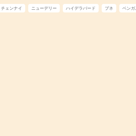
チェンナイ
ニューデリー
ハイデラバード
プネ
ベンガ