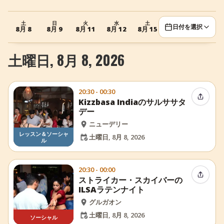
+
イベントを追加
土
日
火
水
土
日
火
日付を選択
8月 8
8月 9
8月 11
8月 12
8月 15
8月 16
8月 18
土曜日, 8月 8, 2026
20:30 - 00:30
イベン
Kizzbasa Indiaのサルササタ
デー
ニューデリー
レッスン＆ソーシャ
土曜日, 8月 8, 2026
ル
20:30 - 00:00
イベン
ストライカー・スカイバーの
ILSAラテンナイト
グルガオン
土曜日, 8月 8, 2026
ソーシャル