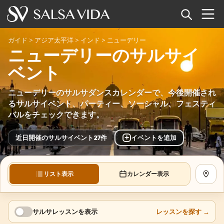
ホーム
ガイド
>
アジア太平洋
>
インド
>
ニューデリー
ニューデリーのサルサイ
イベント
ベント
ニュース
ニューデリーのサルサダンスカレンダーで、今後開催され
るサルサイベント、パーティー、ソーシャル、フェスティ
記事
バルをチェックできます。
動画
+
近日開催のサルサイベント27件
イベントを追加
サルサ用語集
リスト表示
カレンダー表示
地図を
ショップ
TuneTempo
サルサレッスンを表示
レッスンを探す
→