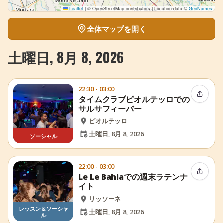
Leaflet
|
© OpenStreetMap contributors | Location data ©
GeoNames
全体マップを開く
土曜日, 8月 8, 2026
22:30 - 03:00
イベン
タイムクラブピオルテッロでの
サルサフィーバー
ピオルテッロ
土曜日, 8月 8, 2026
ソーシャル
22:00 - 03:00
イベン
Le Le Bahiaでの週末ラテンナ
イト
リッソーネ
レッスン＆ソーシャ
土曜日, 8月 8, 2026
ル