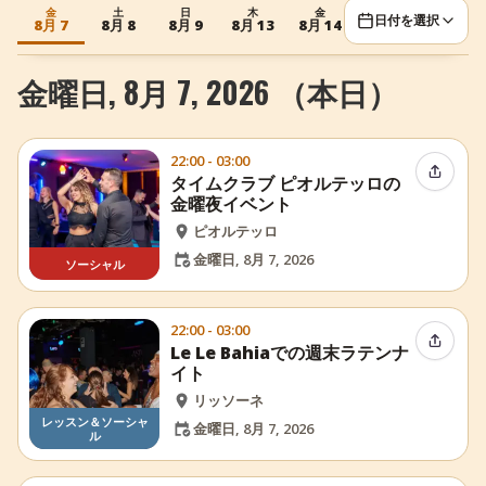
金
土
日
木
金
土
日
日付を選択
+
イベントを追加
8月 7
8月 8
8月 9
8月 13
8月 14
8月 15
8月 16
金曜日, 8月 7, 2026 （本日）
22:00 - 03:00
イベン
タイムクラブ ピオルテッロの
金曜夜イベント
ピオルテッロ
金曜日, 8月 7, 2026
ソーシャル
22:00 - 03:00
イベン
Le Le Bahiaでの週末ラテンナ
イト
リッソーネ
レッスン＆ソーシャ
金曜日, 8月 7, 2026
ル