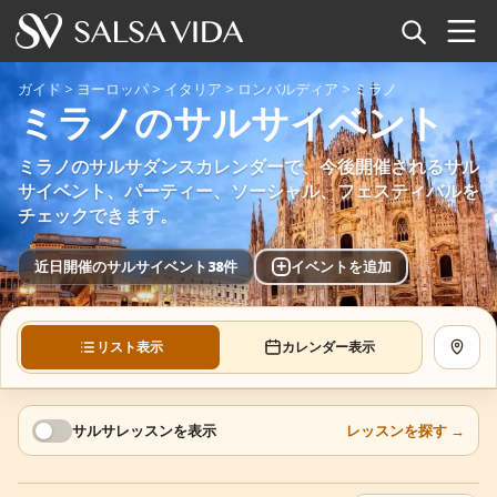
ホーム
ガイド
>
ヨーロッパ
>
イタリア
>
ロンバルディア
>
ミラノ
ミラノのサルサイベント
イベント
ミラノのサルサダンスカレンダーで、今後開催されるサル
ニュース
サイベント、パーティー、ソーシャル、フェスティバルを
チェックできます。
記事
+
近日開催のサルサイベント38件
イベントを追加
動画
リスト表示
カレンダー表示
地図を
サルサ用語集
ショップ
サルサレッスンを表示
レッスンを探す
→
TuneTempo