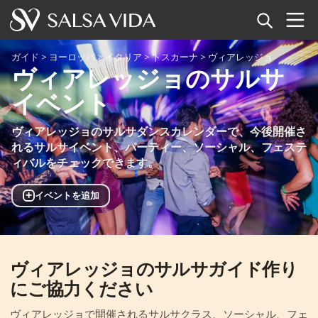
ホーム
ガイド
>
ヨーロッパ
>
イタリア
>
トスカーナ
>
ヴィアレッジョ
ヴィアレッジョのサルサ
イベント
イベント
ニュース
ヴィアレッジョのサルサダンスカレンダーで、今後開催さ
れるサルサイベント、パーティー、ソーシャル、フェステ
記事
ィバルをチェックできます。
動画
+
イベントを追加
サルサ用語集
ヴィアレッジョのサルサガイド作り
ショップ
にご協力ください
TuneTempo
ヴィアレッジョで開催されるサルサクラス、ソーシャル、フェ