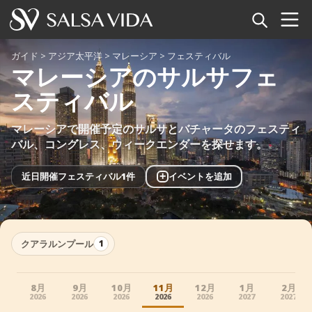
ホーム
ガイド
>
アジア太平洋
>
マレーシア
>
フェスティバル
マレーシアのサルサフェ
イベント
スティバル
ニュース
マレーシアで開催予定のサルサとバチャータのフェスティ
バル、コングレス、ウィークエンダーを探せます。
記事
+
近日開催フェスティバル1件
イベントを追加
動画
サルサ用語集
クアラルンプール
1
ショップ
8月
9月
10月
11月
12月
1月
2月
TuneTempo
2026
2026
2026
2026
2026
2027
2027